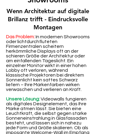
Wenn Architektur auf digitale
Brillanz trifft - Eindrucksvolle
Montagen
Das Problem:
In modernen Showrooms
oder lichtdurchfluteten
Firmenzentralen scheitern
herkömmliche Displays oft an der
schieren Größe der Architektur oder
am einfallenden Tageslicht. Ein
einzelner Monitor wirkt in einer hohen
Lobby oft verloren, während
klassische Projektoren bei direktem
Sonnenlicht kein sattes Schwarz
liefern – Ihre Markenfarben wirken
verwaschen und verlieren an Kraft.
Unsere Lösung:
Videowalls fungieren
als digitales Designelement, das Ihre
Marke atmen lässt. Sie bieten eine
Leuchtkraft, die selbst gegen starke
Sonneneinstrahlung in Glasfassaden
besteht, und lassen sich in nahezu
jede Form und Größe skalieren. Ob als
imposante Welcome-Wall im Empfang