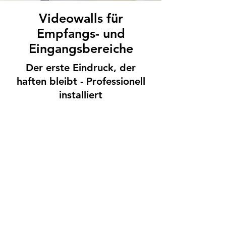
Videowalls für
Empfangs- und
Eingangsbereiche
Der erste Eindruck, der
haften bleibt - Professionell
installiert
Das Problem:
Der Eingangsbereich ist
die Visitenkarte Ihres Unternehmens.
Doch in großen Foyers mit hohen
Decken und Glasfronten wirken
herkömmliche Monitore oft verloren
und unterdimensioniert. Klassische
Bildschirme kämpfen zudem mit
Spiegelungen und mangelnder
Leuchtkraft, sodass Ihre
Willkommensbotschaft oder
Imagevideos bei Tageslicht kaum
erkennbar sind.
Unsere Lösung:
Ein Videowall-System
im Empfangsbereich schafft sofort