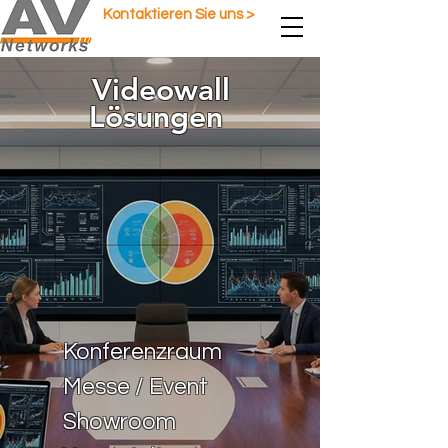
Kontaktieren Sie uns >
Videowall
Lösungen
Konferenzraum
Messe / Event
Showroom