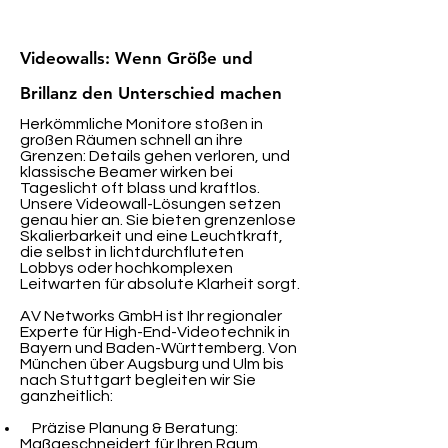
Videowalls: Wenn Größe und
Brillanz den Unterschied machen
Herkömmliche Monitore stoßen in
großen Räumen schnell an ihre
Grenzen: Details gehen verloren, und
klassische Beamer wirken bei
Tageslicht oft blass und kraftlos.
Unsere Videowall-Lösungen setzen
genau hier an. Sie bieten grenzenlose
Skalierbarkeit und eine Leuchtkraft,
die selbst in lichtdurchfluteten
Lobbys oder hochkomplexen
Leitwarten für absolute Klarheit sorgt.
AV Networks GmbH ist Ihr regionaler
Experte für High-End-Videotechnik in
Bayern und Baden-Württemberg. Von
München über Augsburg und Ulm bis
nach Stuttgart begleiten wir Sie
ganzheitlich:
Präzise Planung & Beratung:
Maßgeschneidert für Ihren Raum.