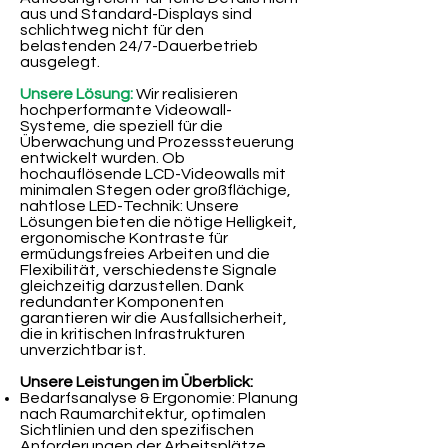
aus und Standard-Displays sind
schlichtweg nicht für den
belastenden 24/7-Dauerbetrieb
ausgelegt.
Unsere Lösung:
Wir realisieren
hochperformante Videowall-
Systeme, die speziell für die
Überwachung und Prozesssteuerung
entwickelt wurden. Ob
hochauflösende LCD-Videowalls mit
minimalen Stegen oder großflächige,
nahtlose LED-Technik: Unsere
Lösungen bieten die nötige Helligkeit,
ergonomische Kontraste für
ermüdungsfreies Arbeiten und die
Flexibilität, verschiedenste Signale
gleichzeitig darzustellen. Dank
redundanter Komponenten
garantieren wir die Ausfallsicherheit,
die in kritischen Infrastrukturen
unverzichtbar ist.
Unsere Leistungen im Überblick:
Bedarfsanalyse & Ergonomie: Planung
nach Raumarchitektur, optimalen
Sichtlinien und den spezifischen
Anforderungen der Arbeitsplätze.